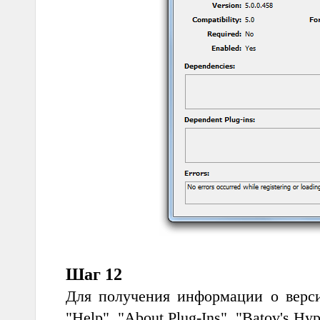
Шаг 12
Для получения информации о верси
"Help", "About Plug-Ins", "Batov's Hyph