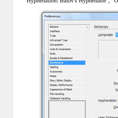
"Hyphenation: Batov's Hyphenator", "